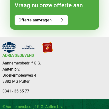
Vraag nu onze offerte aan
Offerte aanvragen
ADRESGEGEVENS
Aannemersbedrijf G.G.
Aalten b.v.
Broekermolenweg 4
3882 MG Putten
0341 - 35 65 77
©Aannemersbedrijf G.G. Aalten b.v.